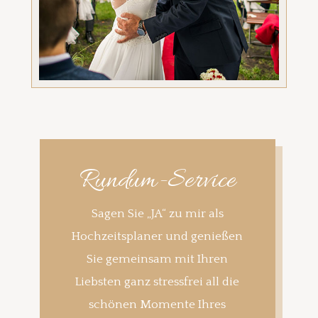
Rundum-Service
Sagen Sie „JA“ zu mir als
Hochzeitsplaner und genießen
Sie gemeinsam mit Ihren
Liebsten ganz stressfrei all die
schönen Momente Ihres